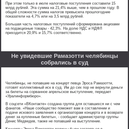
При этом только в июле налоговые поступления составили 15
млрд рублей. Эта сумма на 21,4% выше, чем в прошлом году. В
общей сложности сумма налогов превысила прошлогодние
показатели на 4,7% или на 3,5 млрд рублей.
Большая часть налоговых поступлений сформирована акцизами
на подакцизные товары - 42,3%. На долю НДС и НДФЛ
приходится 20,9% и 15,7% соответственно.
Не увидевшие Рамазотти челябинцы
собрались в суд
Челябинцы, не попавшие на концерт певца Эроса Рамазотти,
готовят коллективный иск в суд. Им до сих пор не вернули деньги
за билеты на сорванное апрельское выступление, передает
«Уралинформбюро».
В соцсети «ВКонтакте» создана группа для оставшихся ни с чем
фанатов. «Наше сообщество поможет вам в составлении и
подаче искового заявления к организаторам концерта и в возврате
денег за купленные билеты», - сообщает администратор группы
Денис Медведев, также не попавший на выступление.
Концерты Эроса Рамазотти должны были состояться в