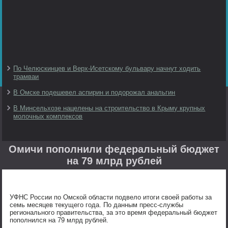
По Челюскинцев и Верх-Исетскому бульвару начнут ходить
трамваи
В Омске подешевел аспирин и подорожал анальгин
В Минсельхозе нацелены на строительство в Крыму крупных
молочных комплексов
Омичи пополнили федеральный бюджет
на 79 млрд рублей
УФНС России по Омской области подвело итоги своей работы за
семь месяцев текущего года. По данным пресс-службы
регионального правительства, за это время федеральный бюджет
пополнился на 79 млрд рублей.