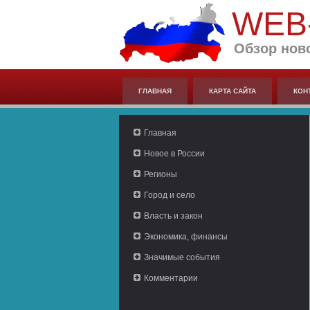
WEB
Обзор нов
ГЛАВНАЯ
КАРТА САЙТА
КОН
Главная
Новое в России
Регионы
Город и село
Власть и закон
Экономика, финансы
Значимые события
Комментарии