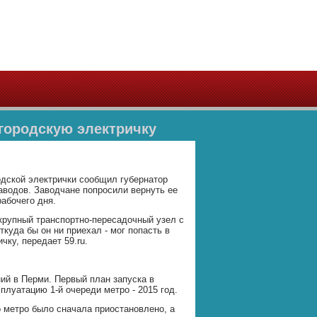
городскую электричку
одской электрички сообщил губернатор
аводов. Заводчане попросили вернуть ее
рабочего дня.
 крупный транспортно-пересадочный узел с
ткуда бы он ни приехал - мог попасть в
чку, передает 59.ru.
ий в Перми. Первый план запуска в
сплуатацию 1-й очереди метро - 2015 год.
о метро было сначала приостановлено, а