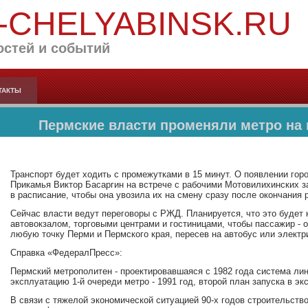
-CHELYABINSK.RU
остей и событий
ТАКТЫ
Пермские власти променяли метро на 
Транспорт будет ходить с промежутками в 15 минут. О появлении гор
Прикамья Виктор Басаргин на встрече с рабочими Мотовилихинских з
в расписание, чтобы она увозила их на смену сразу после окончания 
Сейчас власти ведут переговоры с РЖД. Планируется, что это будет
автовокзалом, торговыми центрами и гостиницами, чтобы пассажир - о
любую точку Перми и Пермского края, пересев на автобус или электри
Справка «ФедералПресс»:
Пермский метрополитен - проектировавшаяся с 1982 года система лин
эксплуатацию 1-й очереди метро - 1991 год, второй план запуска в эк
В связи с тяжелой экономической ситуацией 90-х годов строительств