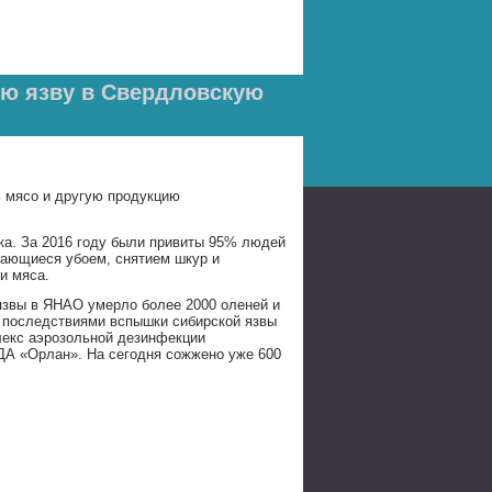
ую язву в Свердловскую
ь мясо и другую продукцию
ка. За 2016 году были привиты 95% людей
имающиеся убоем, снятием шкур и
и мяса.
 язвы в ЯНАО умерло более 2000 оленей и
с последствиями вспышки сибирской язвы
лекс аэрозольной дезинфекции
ДА «Орлан». На сегодня сожжено уже 600