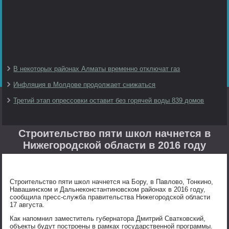
В некоторых районах Алматы временно отключат газ
Инфляция в Молдове продолжает снижаться
Третий этап опрессовки оставит без горячей воды 839 домов
Строительство пяти школ начнется в
Нижегородской области в 2016 году
Строительство пяти школ начнется на Бору, в Павлово, Тонкино,
Навашинском и Дальнеконстантиновском районах в 2016 году,
сообщила пресс-служба правительства Нижегородской области
17 августа.
Как напомнил заместитель губернатора Дмитрий Сватковский,
объекты будут построены в рамках государственной программы.