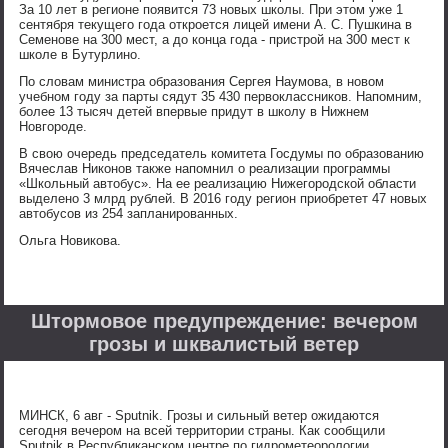
За 10 лет в регионе появится 73 новых школы. При этом уже 1
сентября текущего года откроется лицей имени А. С. Пушкина в
Семенове на 300 мест, а до конца года - пристрой на 300 мест к
школе в Бутурлино.
По словам министра образования Сергея Наумова, в новом
учебном году за парты сядут 35 430 первоклассников. Напомним,
более 13 тысяч детей впервые придут в школу в Нижнем
Новгороде.
В свою очередь председатель комитета Госдумы по образованию
Вячеслав Никонов также напомнил о реализации программы
«Школьный автобус». На ее реализацию Нижегородской области
выделено 3 млрд рублей. В 2016 году регион приобретет 47 новых
автобусов из 254 запланированных.
Ольга Новикова.
Штормовое предупреждение: вечером
грозы и шквалистый ветер
МИНСК, 6 авг - Sputnik. Грозы и сильный ветер ожидаются
сегодня вечером на всей территории страны. Как сообщили
Sputnik в Республиканском центре по гидрометеорологии,