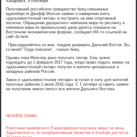
Хабаровск, 4 сентября.
Получивший российское гражданство боец смешанных
единоборств Джефф Монсон заявил о намерении взять
«дальневосточный гектар» и построить на нём спортивный
поселок. Обращение двукратного чемпиона мира по реслингу и
чемпиона мира по бразильскому джиу-джитсу показали на
Восточном экономическом форуме, сообщает ИА со ссылкой на
сайт dv.land.
- Присоединяйтесь ко мне, поедем развивать Дальний Восток. Вы
со мной? Тогда поехали!, - сказал боец.
Однако пока Монсону рано получать гектар. Ему нужно
подождать до 1 февраля 2017 года, когда право подать заявку на
«дальневосточный гектар» получат и жители центральных и
западных районов России.
Закон о «дальневосточном гектаре» вступил в силу для жителей
пилотных районов 1 июня 2016 года. С 1 октября оставить заявки
на получение земли смогут все жители Дальнего Востока.
ЧИТАЙТЕ ТАКЖЕ:
Работники приморского Радиоприбора получили аванс за июнь
Задолженность по неэффективным проектам в КазАгро достигла