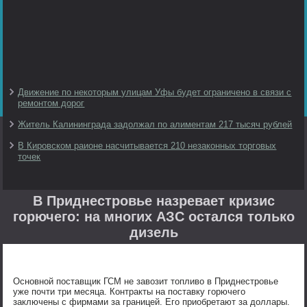
Движение по некоторым улицам Уфы будет ограничено в связи с
ремонтом дорог
Житель Калининграда задолжал по алиментам 217 тысяч рублей
В Кировском раионе насчитывается 210 незаконных торговых
точек
В Приднестровье назревает кризис
горючего: на многих АЗС остался только
дизель
Основной поставщик ГСМ не завозит топливо в Приднестровье
уже почти три месяца. Контракты на поставку горючего
заключены с фирмами за границей. Его приобретают за доллары.