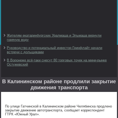
Жителям екатаринбургских Уралмаша и Эльмаша вернули
горячую воду
Руководство и потенциальный инвестор Гринфлайт начали
встречи с дольщиками
В Воронеже всё-таки снесут 80 торговых точек на мини-рынке
Остужевский
В Калининском районе продлили закрытие
движения транспорта
По улице Гатчинской в Калининском районе Челябинска продлено
закрытие движение автотранспорта, сообщает корреспондент
ГТРК «Южный Урал».