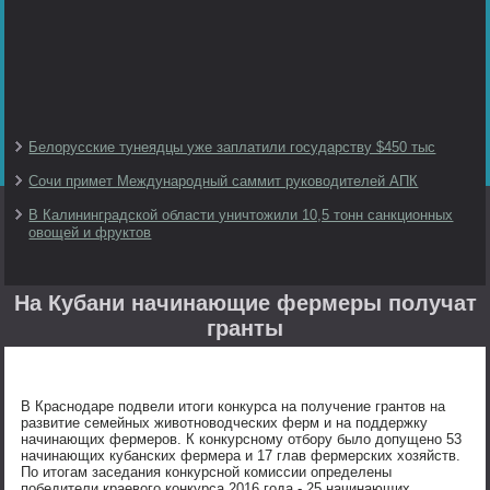
Белорусские тунеядцы уже заплатили государству $450 тыс
Сочи примет Международный саммит руководителей АПК
В Калининградской области уничтожили 10,5 тонн санкционных
овощей и фруктов
На Кубани начинающие фермеры получат
гранты
В Краснодаре подвели итоги конкурса на получение грантов на
развитие семейных животноводческих ферм и на поддержку
начинающих фермеров. К конкурсному отбору было допущено 53
начинающих кубанских фермера и 17 глав фермерских хозяйств.
По итогам заседания конкурсной комиссии определены
победители краевого конкурса 2016 года - 25 начинающих