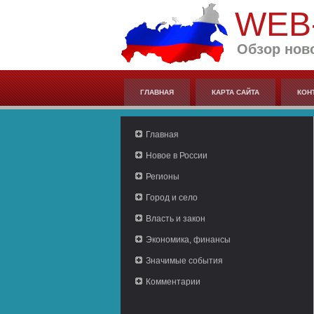
WEB
Обзор нов
ГЛАВНАЯ
КАРТА САЙТА
КОН
Главная
Новое в России
Регионы
Город и село
Власть и закон
Экономика, финансы
Значимые события
Комментарии