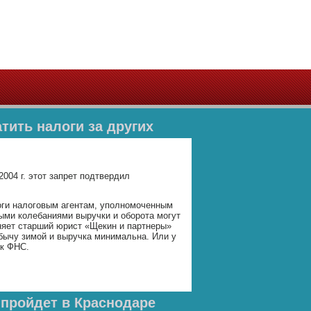
тить налоги за других
004 г. этот запрет подтвердил
логи налоговым агентам, уполномоченным
ми колебаниями выручки и оборота могут
яет старший юрист «Щекин и партнеры»
бычу зимой и выручка минимальна. Или у
 к ФНС.
пройдет в Краснодаре