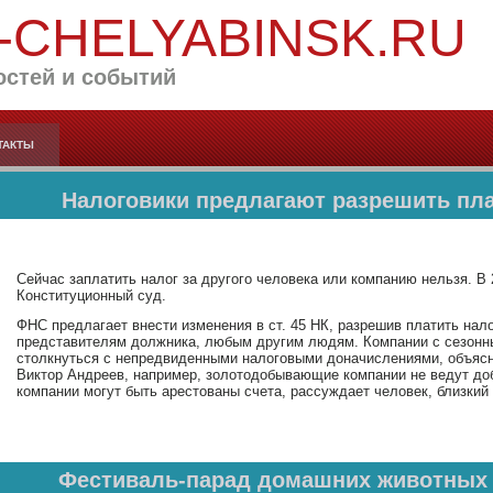
-CHELYABINSK.RU
остей и событий
ТАКТЫ
Налоговики предлагают разрешить пла
Сейчас заплатить налог за другого человека или компанию нельзя. В 2
Конституционный суд.
ФНС предлагает внести изменения в ст. 45 НК, разрешив платить на
представителям должника, любым другим людям. Компании с сезонны
столкнуться с непредвиденными налоговыми доначислениями, объясн
Виктор Андреев, например, золотодобывающие компании не ведут до
компании могут быть арестованы счета, рассуждает человек, близкий
Фестиваль-парад домашних животных 