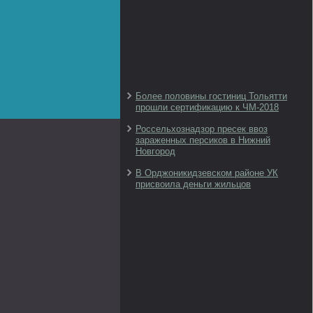
Более половины гостиниц Тольятти
прошли сертификацию к ЧМ-2018
Россельхознадзор пресек ввоз
зараженных персиков в Нижний
Новгород
В Орджоникидзевском районе УК
присвоила деньги жильцов