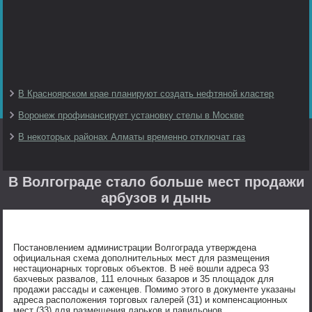
В Красноярском крае планируют создать нефтяной кластер
Воронеж профинансирует установку стелы в Москве
В некоторых районах Алматы временно отключат газ
В Волгограде стало больше мест продажи
арбузов и дынь
Постановлением администрации Волгограда утверждена
официальная схема дополнительных мест для размещения
нестационарных торговых объектов. В неё вошли адреса 93
бахчевых развалов, 111 елочных базаров и 35 площадок для
продажи рассады и саженцев. Помимо этого в документе указаны
адреса расположения торговых галерей (31) и компенсационных
мест (33) для размещения ларьков и павильонов.