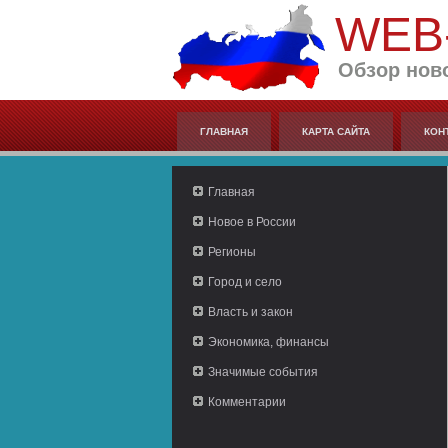
WEB
Обзор нов
ГЛАВНАЯ
КАРТА САЙТА
КОН
Главная
Новое в России
Регионы
Город и село
Власть и закон
Экономика, финансы
Значимые события
Комментарии