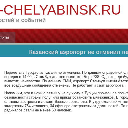
-CHELYABINSK.RU
остей и событий
ТАКТЫ
Казанский аэропорт не отменил п
Перелеты в Турцию из Казани не отменены. По данным справочной с
сегодня в 14.00 в Стамбул должен вылететь Борт 738. Однако, где бу
вылетит, неизвестно. По данным СМИ, аэропорт Стамбул имени Ататю
все воздушные сообщения отменены. Не работает и сайт аэропорта.
Напомним, что в ночь с пятницу на субботу в Турции произошла попы
безопасности страны получили приказ остановить мятежников. В горо
слышны выстрелы и летают боевые вертолеты. К утру около 50 мяте
задержаны 754 человека, 34 офицера отстранены от должностей. По
радикалов стали не менее 60 человек.