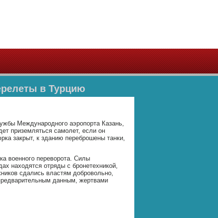
ерелеты в Турцию
лужбы Международного аэропорта Казань,
дет приземляться самолет, если он
рка закрыт, к зданию переброшены танки,
тка военного переворота. Силы
дах находятся отряды с бронетехникой,
жников сдались властям добровольно,
 предварительным данным, жертвами