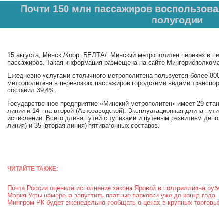
Почти 150 млн пассажиров воспользова
полугодии
15 августа, Минск /Корр. БЕЛТА/. Минский метрополитен перевез в п
пассажиров. Такая информация размещена на сайте Мингорисполком
Ежедневно услугами столичного метрополитена пользуется более 800
метрополитена в перевозках пассажиров городскими видами транспор
составил 39,4%.
Государственное предприятие «Минский метрополитен» имеет 29 станц
линии и 14 - на второй (Автозаводской). Эксплуатационная длина пут
исчислении. Всего длина путей с тупиками и путевым развитием депо 
линия) и 35 (вторая линия) пятивагонных составов.
ЧИТАЙТЕ ТАКЖЕ:
Почта России оценила исполнение закона Яровой в полтриллиона руб
Мэрия Уфы намерена запустить платные парковки уже до конца года
Минпром РК будет еженедельно сообщать о ценах в крупных торговы