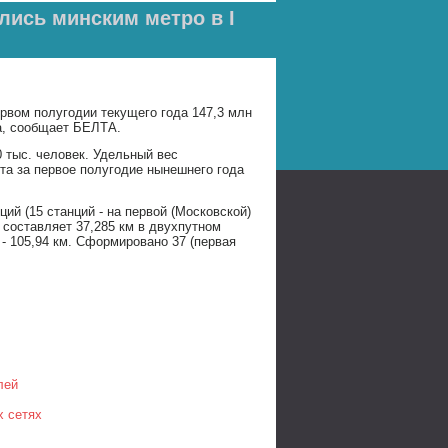
лись минским метро в I
ервом полугодии текущего года 147,3 млн
а, сообщает БЕЛТА.
 тыс. человек. Удельный вес
та за первое полугодие нынешнего года
ий (15 станций - на первой (Московской)
и составляет 37,285 км в двухпутном
- 105,94 км. Сформировано 37 (первая
лей
х сетях